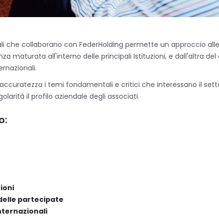
nali che collaborano con FederHolding permette un approccio al
za maturata all'interno delle principali Istituzioni, e dall'altra 
rnazionali.
uratezza i temi fondamentali e critici che interessano il settor
arità il profilo aziendale degli associati.
o:
ioni
delle partecipate
internazionali